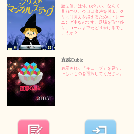
魔法使いは体力がない、なんて一
昔前の話。今日は魔法を封印。ク
リスは脚力を鍛えるためのトレー
ニング中なのです。足場を飛び移
り、ゴールまでたどり着けるでし
ょうか？
直感Cubic
表示される「キューブ」を見て、
正しいものを選択してください。